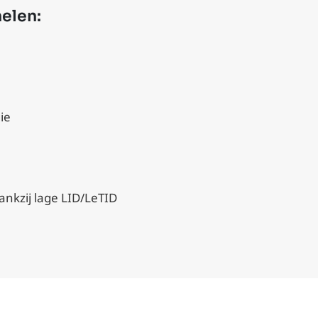
elen:
ie
ankzij lage LID/LeTID