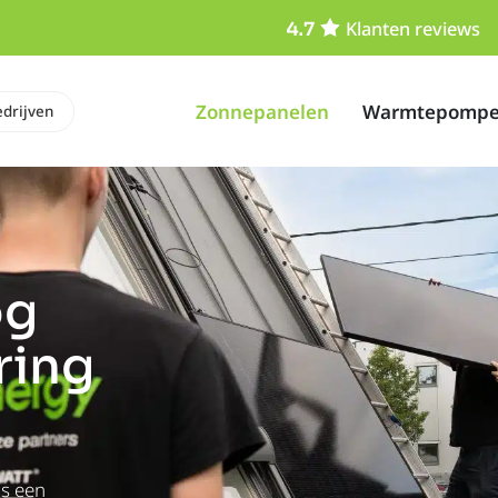
Klanten reviews
Zonnepanelen
Warmtepomp
drijven
og
ring
ds een