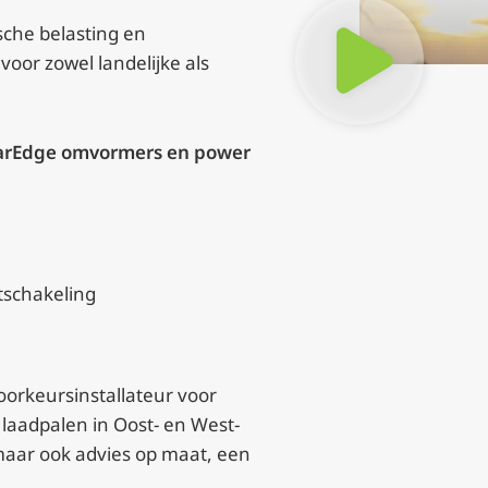
sche belasting en
oor zowel landelijke als
arEdge omvormers en power
tschakeling
orkeursinstallateur voor
aadpalen in Oost- en West-
maar ook advies op maat, een