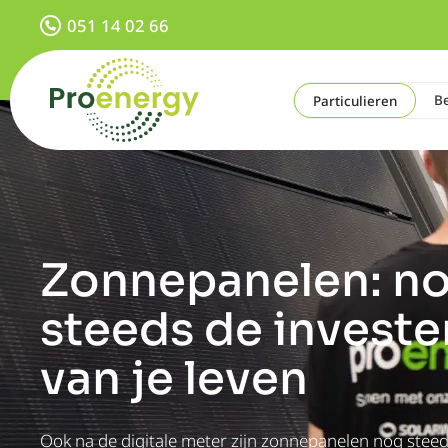
051 14 02 66
Be
Particulieren
Zonnepanelen: n
steeds de investe
van je leven​
Ook na de digitale meter zijn zonnepanelen nog stee