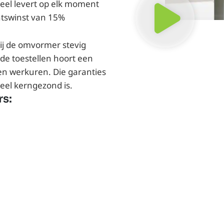
paneel levert op elk moment
tswinst van 15%
hij de omvormer stevig
ide toestellen hoort een
en werkuren. Die garanties
ieel kerngezond is.
s: