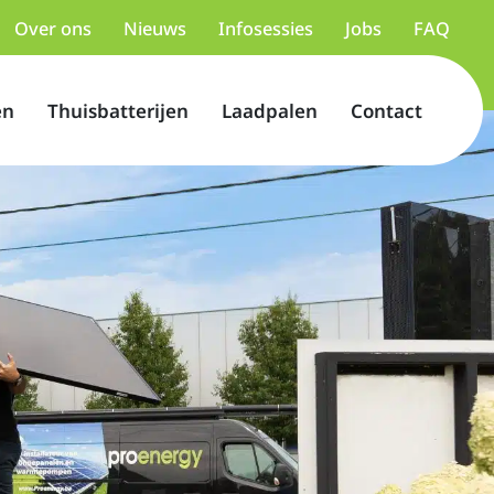
Over ons
Nieuws
Infosessies
Jobs
FAQ
en
Thuisbatterijen
Laadpalen
Contact