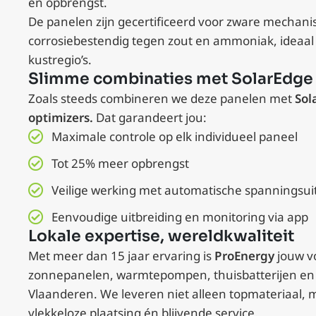
en opbrengst.
De panelen zijn gecertificeerd voor zware mechani
corrosiebestendig tegen zout en ammoniak, ideaal v
kustregio’s.
Slimme combinaties met SolarEdge
Zoals steeds combineren we deze panelen met
Sol
optimizers.
Dat garandeert jou:
Maximale controle op elk individueel paneel
Tot 25% meer opbrengst
Veilige werking met automatische spanningsui
Eenvoudige uitbreiding en monitoring via app
Lokale expertise, wereldkwaliteit
Met meer dan 15 jaar ervaring is
ProEnergy
jouw vo
zonnepanelen, warmtepompen, thuisbatterijen en l
Vlaanderen. We leveren niet alleen topmateriaal, 
vlekkeloze plaatsing én blijvende service.