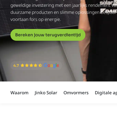
geweldige investering met een jaarlijks rendement va
duurzame producten en slimme oplossingen bespaar o
voortaan fors op energie.
Bereken jouw terugverdientijd
Waarom
Jinko Solar
Omvormers
Digitale a