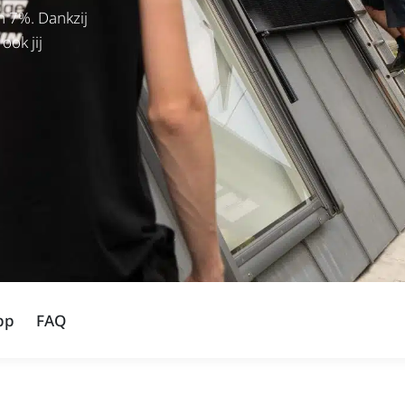
n 7%. Dankzij
ok jij
pp
FAQ